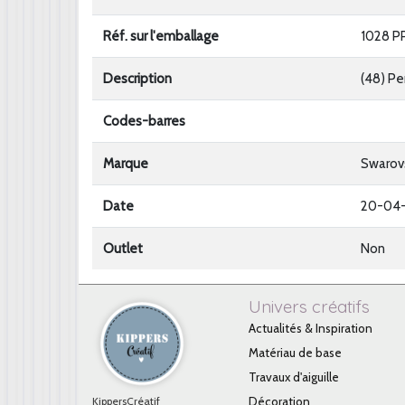
Réf. sur l'emballage
1028 PP
Description
(48) Pe
Codes-barres
Marque
Swarov
Date
20-04
Outlet
Non
Univers créatifs
Actualités & Inspiration
Matériau de base
Travaux d'aiguille
KippersCréatif
Décoration