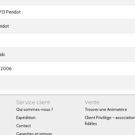
13 Peridot
ridot
ski
-2006
Service client
Vente
Qui sommes-nous ?
Trouver une Animatrice
Expédition
Client Privilège – associatio
fidèles
Contact
Garanties et retours