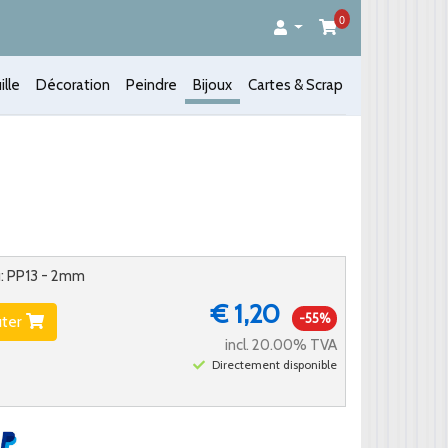
0
ille
Décoration
Peindre
Bijoux
Cartes & Scrap
u: PP13 - 2mm
€ 1,20
-55%
uter
incl. 20.00% TVA
Directement disponible