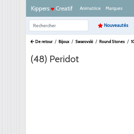
Kippers
Creatif
Animatrice
Marques
Nouveautés
De retour
Bijoux
Swarovski
Round Stones
1
(48) Peridot
Afbeelding /
Video /
PDF /
Artikeltekst