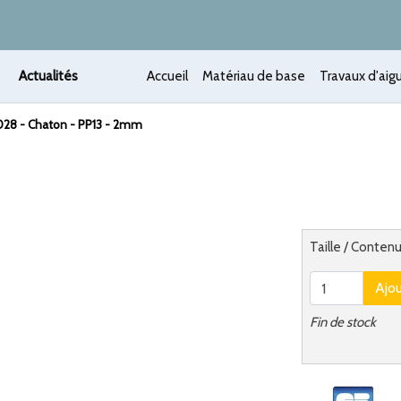
Actualités
Accueil
Matériau de base
Travaux d'aigu
028 - Chaton - PP13 - 2mm
 /
Alternatief
Taille / Conten
Ajo
Fin de stock