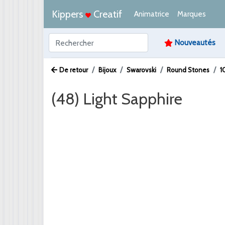
Kippers
Creatif
Animatrice
Marques
Nouveautés
De retour
Bijoux
Swarovski
Round Stones
1
(48) Light Sapphire
Afbeelding /
Video /
PDF /
Artikeltekst