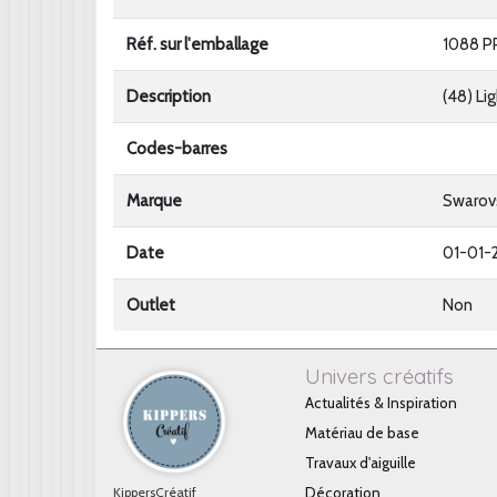
Réf. sur l'emballage
1088 PP
Description
(48) Li
Codes-barres
Marque
Swarov
Date
01-01-
Outlet
Non
Univers créatifs
Actualités & Inspiration
Matériau de base
Travaux d'aiguille
KippersCréatif
Décoration