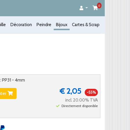
0
ille
Décoration
Peindre
Bijoux
Cartes & Scrap
u: PP31 - 4mm
€ 2,05
-55%
uter
incl. 20.00% TVA
Directement disponible