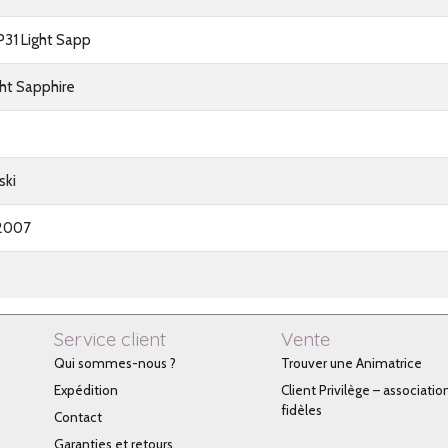
31 Light Sapp
ght Sapphire
ski
2007
Service client
Vente
Qui sommes-nous ?
Trouver une Animatrice
Expédition
Client Privilège – associatio
fidèles
Contact
Garanties et retours