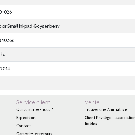
0-026
olor Small Inkpad-Boysenberry
340268
eko
-2014
Service client
Vente
Qui sommes-nous ?
Trouver une Animatrice
Expédition
Client Privilège – associatio
fidèles
Contact
Garanties et retours