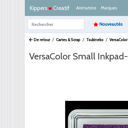
Kippers
Creatif
Animatrice
Marques
Nouveautés
De retour
Cartes & Scrap
Tsukineko
VersaColor
VersaColor Small Inkpad
Afbeelding /
Video /
PDF /
Artikeltekst