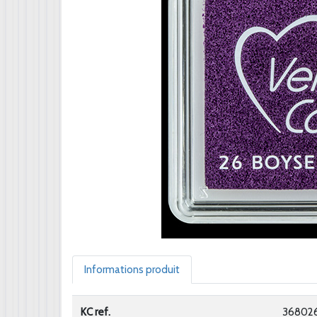
Informations produit
KC ref.
36802