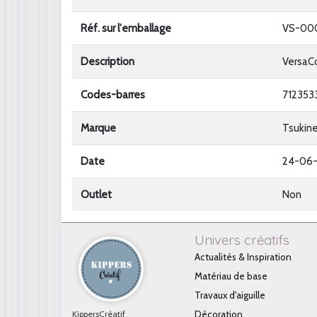
Réf. sur l'emballage
VS-00
Description
VersaC
Codes-barres
712353
Marque
Tsukin
Date
24-06
Outlet
Non
Univers créatifs
Actualités & Inspiration
Matériau de base
Travaux d'aiguille
KippersCréatif
Décoration