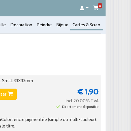
0
ille
Décoration
Peindre
Bijoux
Cartes & Scrap
nu: Small 33X33mm
€ 1,90
uter
incl. 20.00% TVA
Directement disponible
Color : encre pigmentée (simple ou multi-couleur).
le titre.