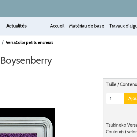
Actualités
Accueil
Matériau de base
Travaux d'aigu
VersaColor petits encreurs
-Boysenberry
 /
Alternatief
Taille / Conte
Ajo
Tsukineko Versa
Couleur(s) selon 