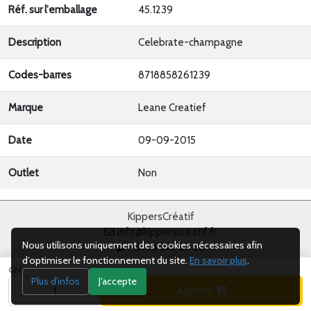
Réf. sur l'emballage
45.1239
Description
Celebrate-champagne
Codes-barres
8718858261239
Marque
Leane Creatief
Date
09-09-2015
Outlet
Non
KippersCréatif
info@kipperscreatif.fr
Nous utilisons uniquement des cookies nécessaires afin
+31 38 375 67 88
d’optimiser le fonctionnement du site.
En savoir plus
.
Du lundi au vendredi, de 8 h 30 à 17 h 00
Qté
Plus d'infos
J'accepte
Droits d’auteur 2026, KippersCreatif SARL
Ajouter
Conditions générales
Confidentialité
Cookies