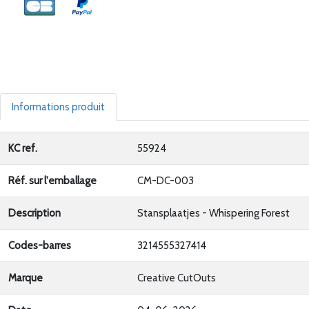
Informations produit
KC ref.
55924
Réf. sur l'emballage
CM-DC-003
Description
Stansplaatjes - Whispering Forest
Codes-barres
3214555327414
Marque
Creative CutOuts