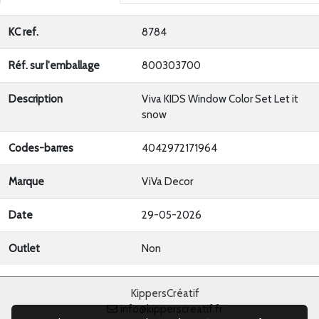
KC ref.
8784
Réf. sur l'emballage
800303700
Description
Viva KIDS Window Color Set Let it
snow
Codes-barres
4042972171964
Marque
ViVa Decor
Date
29-05-2026
Outlet
Non
KippersCréatif
info@kipperscreatif.fr