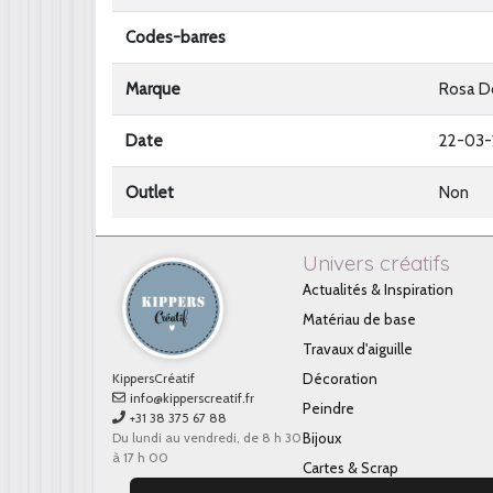
Codes-barres
Marque
Rosa D
Date
22-03-
Outlet
Non
Univers créatifs
Actualités & Inspiration
Matériau de base
Travaux d'aiguille
KippersCréatif
Décoration
info@kipperscreatif.fr
Peindre
+31 38 375 67 88
Du lundi au vendredi, de 8 h 30
Bijoux
à 17 h 00
Cartes & Scrap