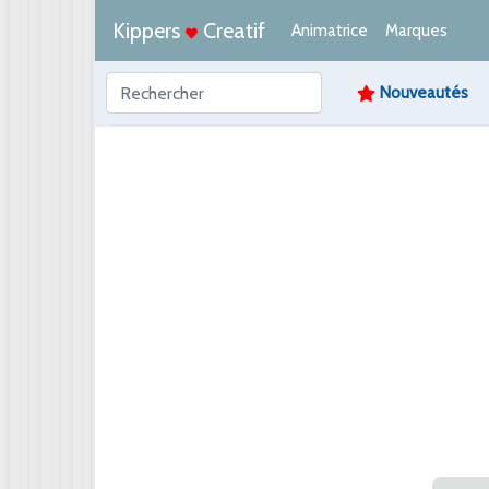
Kippers
Creatif
Animatrice
Marques
Nouveautés
Afbeelding /
Video /
PDF /
Artikeltekst