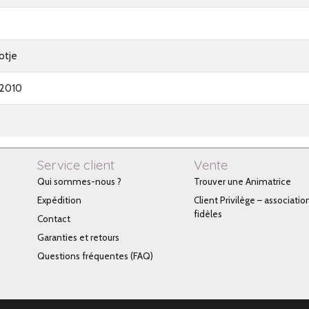
otje
2010
Service client
Vente
Qui sommes-nous ?
Trouver une Animatrice
Expédition
Client Privilège – associatio
fidèles
Contact
Garanties et retours
Questions fréquentes (FAQ)