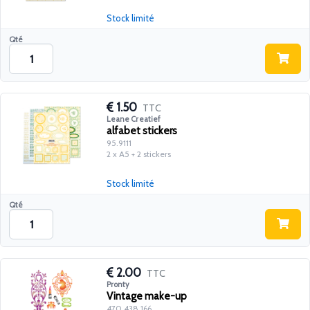
Stock limité
Qté
1.50
TTC
Leane Creatief
alfabet stickers
95.9111
2 x A5 + 2 stickers
Stock limité
Qté
2.00
TTC
Pronty
Vintage make-up
470.438.166