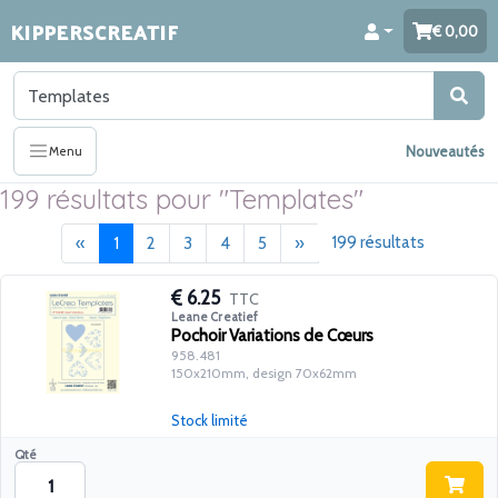
KIPPERSCREATIF
0,00
Nouveautés
Menu
199 résultats pour "Templates"
Précédent
(current)
Suivant
199 résultats
«
1
2
3
4
5
»
6.25
TTC
Leane Creatief
Pochoir Variations de Cœurs
958.481
150x210mm, design 70x62mm
Stock limité
Qté