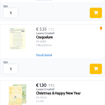
Qté
5.35
TTC
Leane Creatief
Craquelure
95.6289
148x210mm
Stock limité
Qté
1.30
TTC
Leane Creatief
Christmas & Happy New Year
95.9104
2 x A5