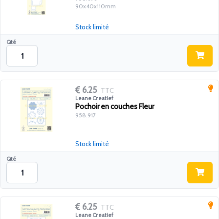
90x40x110mm
Stock limité
Qté
6.25
TTC
Leane Creatief
Pochoir en couches Fleur
958.917
Stock limité
Qté
6.25
TTC
Leane Creatief