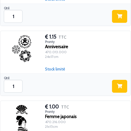
Qté
1.15
TTC
Pronty
Anniversaire
470.013.000
24x17cm
Stock limité
Qté
1.00
TTC
Pronty
Femme japonais
470.216.000
21x15cm