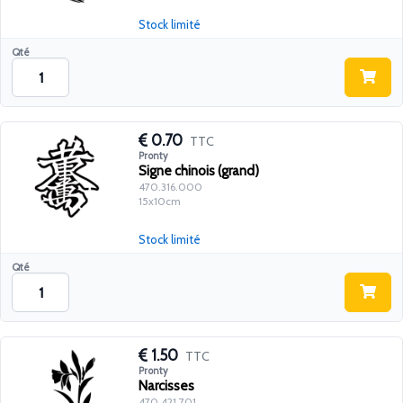
Stock limité
Qté
0.70
TTC
Pronty
Signe chinois (grand)
470.316.000
15x10cm
Stock limité
Qté
1.50
TTC
Pronty
Narcisses
470.421.701