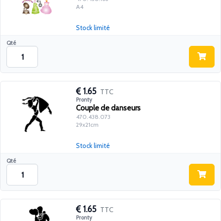
A4
Stock limité
Qté
1.65
TTC
Pronty
Couple de danseurs
470.438.073
29x21cm
Stock limité
Qté
1.65
TTC
Pronty