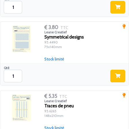
3.80
TTC
Leane Creatief
Symmetrical designs
95.4490
75x140mm
Stock limité
Qté
5.35
TTC
Leane Creatief
Traces de pneu
95.6265
148x210mm
Stock limité