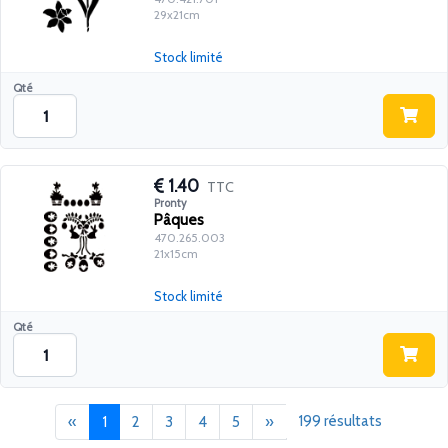
29x21cm
Stock limité
Qté
1.40
TTC
Pronty
Pâques
470.265.003
21x15cm
Stock limité
Qté
Précédent
(current)
Suivant
199 résultats
«
1
2
3
4
5
»