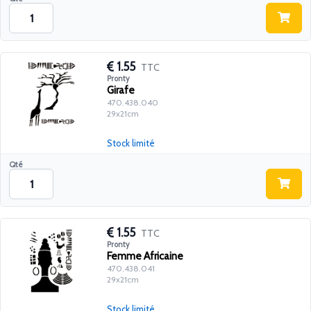
1.55
TTC
Pronty
Girafe
470.438.040
29x21cm
Stock limité
Qté
1.55
TTC
Pronty
Femme Africaine
470.438.041
29x21cm
Stock limité