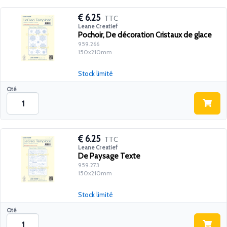
6.25
TTC
Leane Creatief
Pochoir, De décoration Cristaux de glace
959.266
150x210mm
Stock limité
Qté
6.25
TTC
Leane Creatief
De Paysage Texte
959.273
150x210mm
Stock limité
Qté