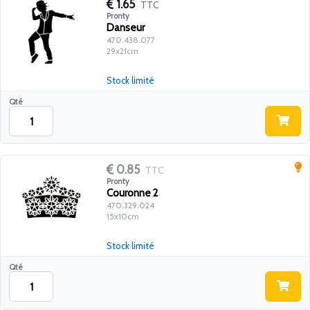
1.65
TTC
Pronty
Danseur
470.438.077
29x21cm
Stock limité
Qté
0.85
TTC
Pronty
Couronne 2
470.329.024
15x10cm
Stock limité
Qté