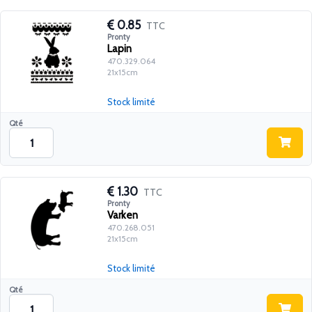
0.85
TTC
Pronty
Lapin
470.329.064
21x15cm
Stock limité
Qté
1.30
TTC
Pronty
Varken
470.268.051
21x15cm
Stock limité
Qté