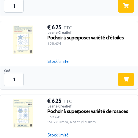
6.25
TTC
Leane Creatief
Pochoir à superposer variété d'étoiles
958.634
Stock limité
Qté
6.25
TTC
Leane Creatief
Pochoir à superposer variété de rosaces
958.641
150x210mm, Rozet Ø 70mm
Stock limité