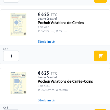
6.25
TTC
Leane Creatief
Pochoir Variations de Cercles
958.498
150x210mm, Ø 65mm
Stock limité
Qté
6.25
TTC
Leane Creatief
Pochoir Variations de Carrés-Coins
958.504
150x210mm, Ø 70mm
Stock limité
Qté