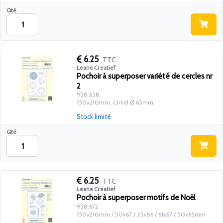
Qté
6.25
TTC
Leane Creatief
Pochoir à superposer variété de cercles nr
2
958.658
150x210mm, Cirkel Ø 65mm
Stock limité
Qté
6.25
TTC
Leane Creatief
Pochoir à superposer motifs de Noël
958.672
150x210mm / 50x67 / 35x86 / 61x67 / 50x65mm