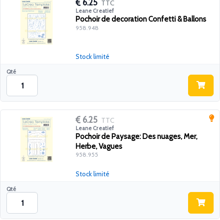
6.25
TTC
Leane Creatief
Pochoir de decoration Confetti & Ballons
958.948
Stock limité
Qté
6.25
TTC
Leane Creatief
Pochoir de Paysage: Des nuages, Mer,
Herbe, Vagues
958.955
Stock limité
Qté