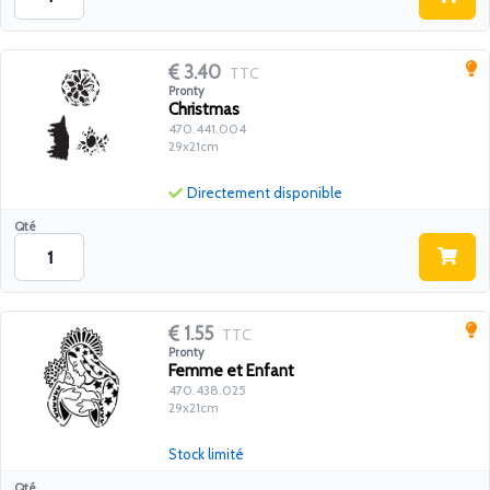
3.40
TTC
Pronty
Christmas
470.441.004
29x21cm
Directement disponible
Qté
1.55
TTC
Pronty
Femme et Enfant
470.438.025
29x21cm
Stock limité
Qté