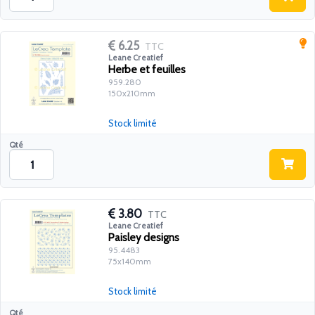
6.25
TTC
Leane Creatief
Herbe et feuilles
959.280
150x210mm
Stock limité
Qté
3.80
TTC
Leane Creatief
Paisley designs
95.4483
75x140mm
Stock limité
Qté