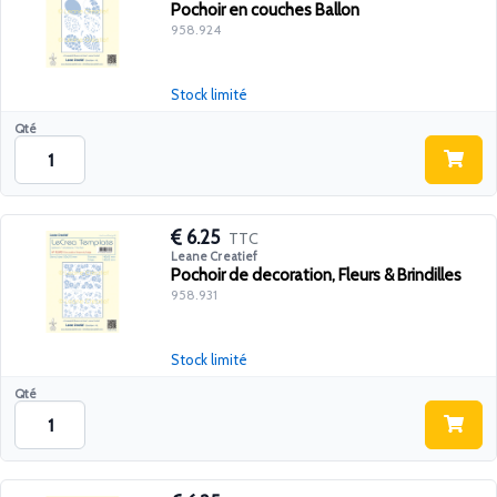
Pochoir en couches Ballon
958.924
Stock limité
Qté
6.25
TTC
Leane Creatief
Pochoir de decoration, Fleurs & Brindilles
958.931
Stock limité
Qté