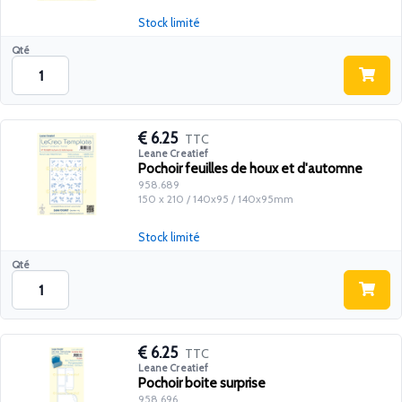
Stock limité
Qté
6.25
TTC
Leane Creatief
Pochoir feuilles de houx et d'automne
958.689
150 x 210 / 140x95 / 140x95mm
Stock limité
Qté
6.25
TTC
Leane Creatief
Pochoir boite surprise
958.696