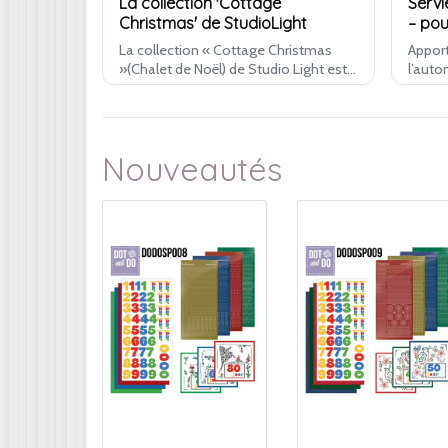
La collection 'Cottage
Servi
Christmas' de StudioLight
– pou
le d
La collection « Cottage Christmas
Apport
»(Chalet de Noël) de Studio Light est
l’auto
une collection de loisirs créatifs
les no
empreinte de nostalgie et
d’Ambi
d'atmosphère, idéale pour la
d’impr
confection de c…
d’amb
Nouveautés