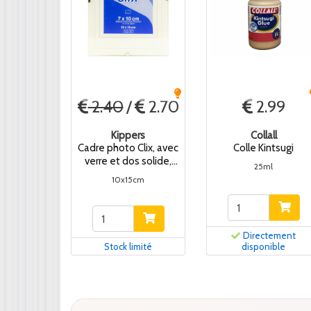
2.40
/
2.70
2.99
Kippers
Collall
Cadre photo Clix, avec
Colle Kintsugi
verre et dos solide,
25ml
ensemble (5)
10x15cm
Directement
Stock limité
disponible