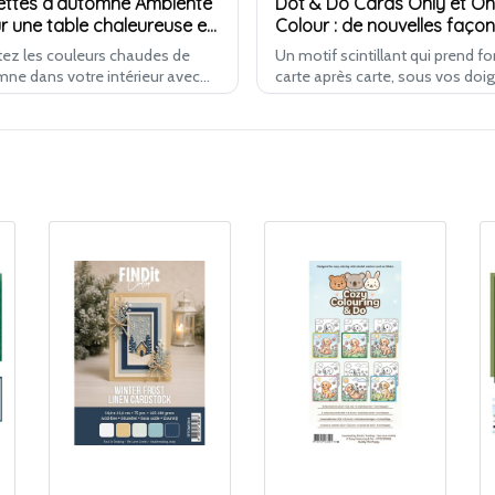
ettes d’automne Ambiente
Dot & Do Cards Only et On
r une table chaleureuse et
Colour : de nouvelles faço
écoupage
poser des points
ez les couleurs chaudes de
Un motif scintillant qui prend f
mne dans votre intérieur avec
carte après carte, sous vos doig
uvelles serviettes d’automne
Hobbydots reste l'une des tech
ente. La collection regorge
les plus apaisantes pour créer 
imés naturels pleins
cartes avec un vrai relief. Find…
iance, …