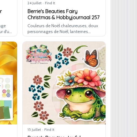
24 Juillet
·
Find It
r
Berrie's Beauties Fairy
Christmas & Hobbyjournaal 257
age
Couleurs de Noël chaleureuses, doux
ur d'un
personnages de Noël, lanternes
fs de
atmosphériques et magnifiques
charme
poinsettias : Fairy Christmas est
…
chaleureux, festif et prêt pour Noël.
Avec le…
15 Juillet
·
Find It