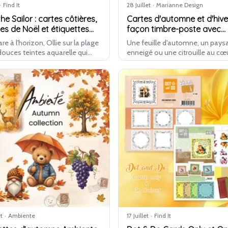
·
Find It
28 Juillet
·
Marianne Design
the Sailor : cartes côtières,
Cartes d'automne et d'hive
es de Noël et étiquettes
façon timbre-poste avec
aux
Marianne Design
re à l'horizon, Ollie sur la plage
Une feuille d'automne, un pays
douces teintes aquarelle qui
enneigé ou une citrouille au cœ
nt la mer. En même temps, de
petit timbre : les nouveaux moti
es cloches de Noël et tout un
Marianne Design apportent le 
de tags de Noël sont prêt…
classique du timbre-poste à vo
et
·
Ambiente
17 Juillet
·
Find It