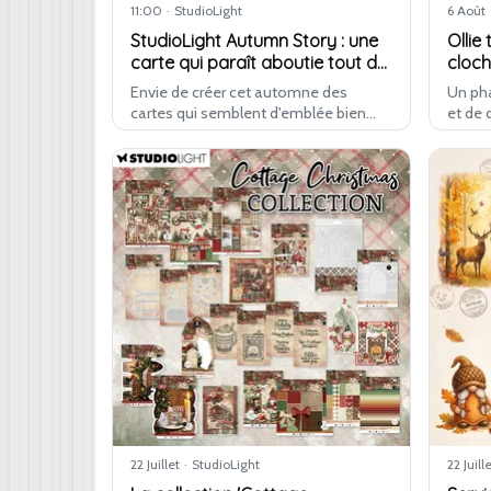
11:00
·
StudioLight
6 Août
StudioLight Autumn Story : une
Ollie 
carte qui paraît aboutie tout de
cloch
suite
cade
Envie de créer cet automne des
Un pha
cartes qui semblent d'emblée bien
et de 
assorties ? C'est exactement ce que
sente
vous offre Autumn Story. Le cadre A6
joyeus
Autumn Frame et le papier die-cut
livre 
sont …
22 Juillet
·
StudioLight
22 Juill