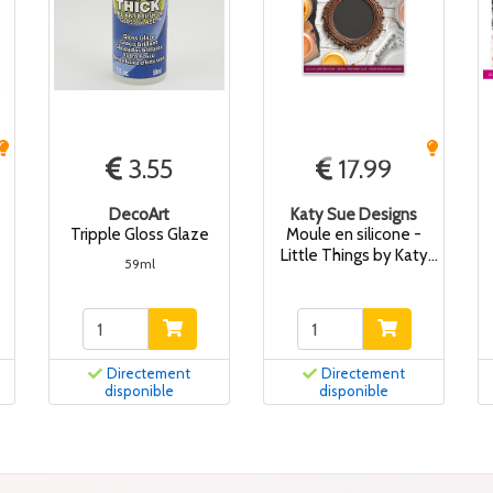
3.55
17.99
DecoArt
Katy Sue Designs
Tripple Gloss Glaze
Moule en silicone -
Little Things by Katy
59ml
Sue
Directement
Directement
disponible
disponible