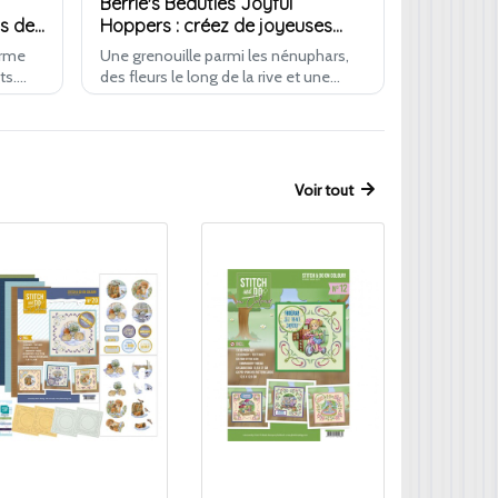
Berrie's Beauties Joyful
ns de
Hoppers : créez de joyeuses
scènes de grenouilles au bord
orme
Une grenouille parmi les nénuphars,
de l'étang
ts.
des fleurs le long de la rive et une
niques
tasse de thé posée au milieu de
des
l'étang. Joyful Hoppers apporte
l'ambiance détendue d'un jardin d'été
su…
Voir tout