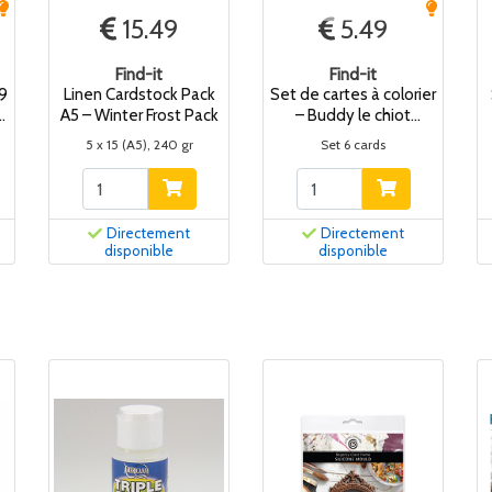
15.49
5.49
Find-it
Find-it
 9
Linen Cardstock Pack
Set de cartes à colorier
A5 – Winter Frost Pack
– Buddy le chiot
aventures dehors
5 x 15 (A5), 240 gr
Set 6 cards
Directement
Directement
disponible
disponible