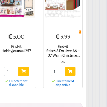
5.00
9.99
Find-it
Find-it
Hobbyjournaal 257
Stitch & Do Livre A6 –
37 Warm Christmas
Paws
A6
Directement
Directement
disponible
disponible