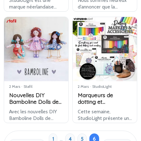
StudioLight est une
Nous sommes heureux
Paper Pads
marque néerlandaise
d’annoncer que la
bien connue, appréciée
marque italienne
depuis de nombreuses
Stamperia fait désormais
années pour ses
partie de notre
matériaux de haute
assortiment.
qualité destinés à la
Depuis de nombreuses
carterie et aux loisirs
années, Stamperia
créatifs sur…
occupe une position
forte da…
2 Mars
·
Stafil
2 Mars
·
StudioLight
Nouvelles DIY
Marqueurs de
Bamboline Dolls de
dotting et
Stafil
accessoires & pages
Avec les nouvelles DIY
Cette semaine,
de coloriage
Bamboline Dolls de
StudioLight présente une
Mandala de
Stafil, créez facilement
nouvelle série colorée
StudioLight
votre propre poupée en
dédiée au dotting et aux
tissu toute douce. Ces
mandalas. Avec les
1
…
4
5
6