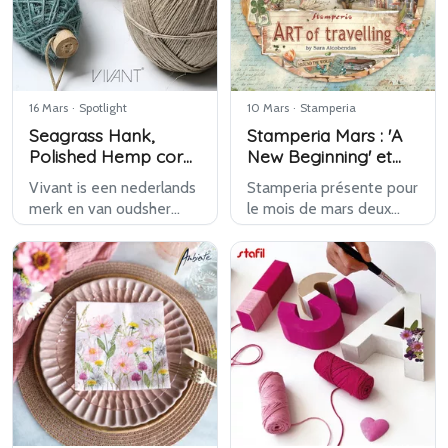
FInd-it Color > Papier l…
16 Mars
·
Spotlight
10 Mars
·
Stamperia
Seagrass Hank,
Stamperia Mars : 'A
Polished Hemp cords
New Beginning' et
& Flaxcord van
'Art of Travelling'
Vivant is een nederlands
Stamperia présente pour
Vivant
merk en van oudsher
le mois de mars deux
gespecialiseerd in linten,
nouvelles collections de
strikken en koorden,
design : A New Beginning
maar u kunt er inmiddels
et Art of Travelling.
ook terecht voor allerlei
Chaque série raconte sa
aanverwante
propre histoire visuelle
decoratieve materiale…
et propose…