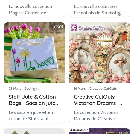
Blocs de papier
La nouvelle collection
La nouvelle collection
Magical Garden de
Essentials de StudioLight
Marianne Design sera
sera disponible chez
disponible chez Kippers à
Kippers à partir du 26
partir du 26 mars. Une
mars. Une gamme de
gamme féerique aux
base polyvalente avec
couleurs printanières
des produits pratiques,
fraîches, avec de
parfaits pour de no…
nouveau…
23 Mars
·
Spotlight
16 Mars
·
Creative CutOuts
Stafil Jute & Cotton
Creative CutOuts
Bags - Sacs en jute
Victorian Dreams -
et en coton
Collection Papier
Les sacs en jute et en
La collection Victorian
coton de Stafil sont
Dreams de Creative
désormais disponibles
CutOuts est désormais
chez Kippers. Cette
disponible chez Kippers.