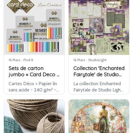
gamme propose une
Cette gamme pleine
base textile simple et
d'ambiance associe
naturelle pour des
fleurs douces, oiseaux,
créations décoratives et
détails vintage et
des ar…
accent…
16 Mars
·
Find It
16 Mars
·
StudioLight
Sets de carton
Collection 'Enchanted
jumbo « Card Deco »
Fairytale' de Studio
sets de carton en lin
Light
Cartes Déco > Papier lin
La collection Enchanted
« Find It Color »
sans acide - 240 g/m² -
Fairytale de Studio Light
48 pages - Formats : 14,8
est une gamme onirique
x 21 cm, 13,5 x 27 cm, 21 x
de produits de loisirs
29,7 cm et
créatifs qui s'inspire d'un
30,5 x 30,5 cm
monde magique de fées,
Couleurs assorties
de fleurs et d'éléments
d'insp…