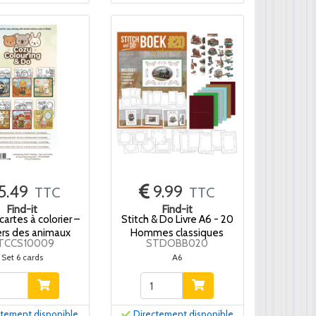
5.49
9.99
TTC
TTC
Find-it
Find-it
cartes à colorier –
Stitch & Do Livre A6 - 20
rs des animaux
Hommes classiques
ITCCS10009
STDOBB020
Set 6 cards
A6
ctement disponible
Directement disponible