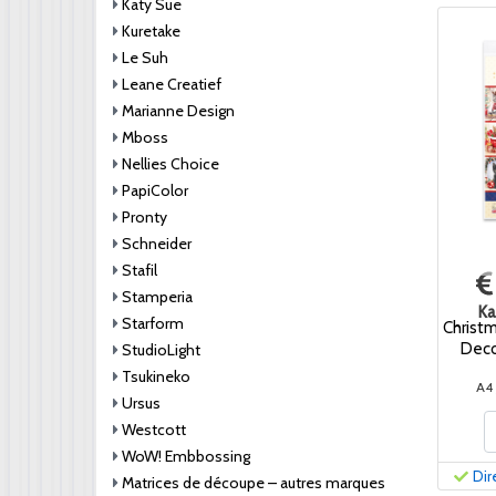
Katy Sue
Kuretake
Le Suh
Leane Creatief
Marianne Design
Mboss
Nellies Choice
PapiColor
Pronty
Schneider
Stafil
Stamperia
Ka
Starform
Christ
Deco
StudioLight
Tsukineko
A4 
Ursus
Westcott
WoW! Embbossing
Dir
Matrices de découpe – autres marques