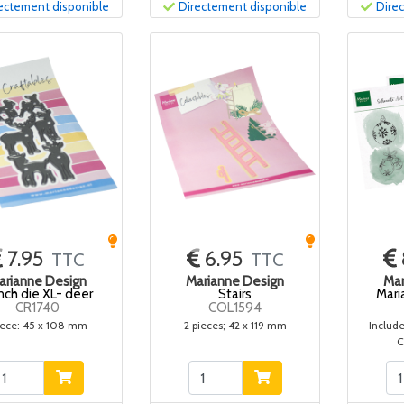
ectement disponible
Directement disponible
Dire
7.95
6.95
TTC
TTC
arianne Design
Marianne Design
Mar
nch die XL- deer
Stairs
Mari
CR1740
COL1594
iece: 45 x 108 mm
2 pieces; 42 x 119 mm
Includ
C