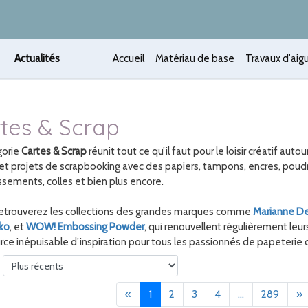
Actualités
Accueil
Matériau de base
Travaux d'aigu
tes & Scrap
gorie
Cartes & Scrap
réunit tout ce qu’il faut pour le loisir créatif aut
et projets de scrapbooking avec des papiers, tampons, encres, pou
sements, colles et bien plus encore.
retrouverez les collections des grandes marques comme
Marianne De
ko
, et
WOW! Embossing Powder
, qui renouvellent régulièrement le
ce inépuisable d’inspiration pour tous les passionnés de papeterie c
Précédent
(current)
S
«
1
2
3
4
...
289
»