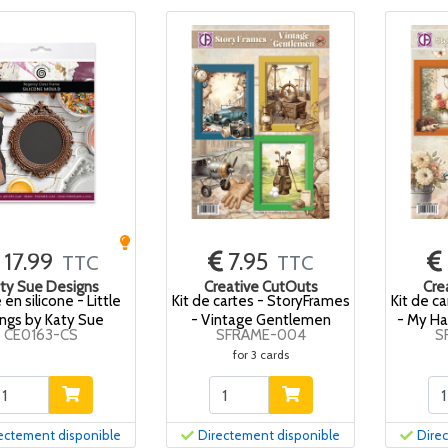
17.99
7.95
TTC
TTC
ty Sue Designs
Creative CutOuts
Cre
en silicone - Little
Kit de cartes - StoryFrames
Kit de c
ngs by Katy Sue
- Vintage Gentlemen
- My Ha
CE0163-CS
SFRAME-004
S
for 3 cards
ectement disponible
Directement disponible
Dire