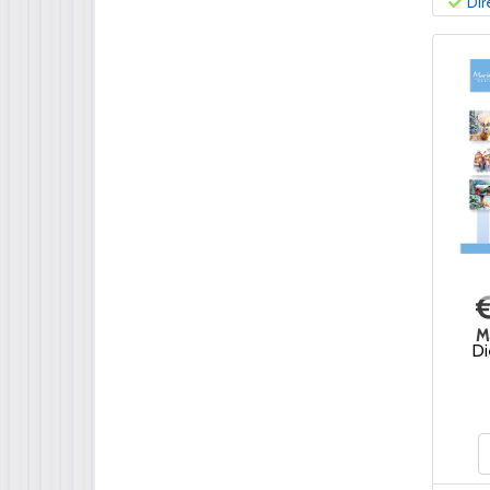
Dir
M
Di