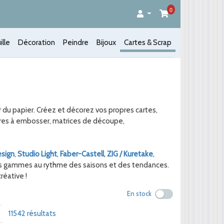
0
ille
Décoration
Peindre
Bijoux
Cartes & Scrap
our du papier. Créez et décorez vos propres cartes,
dres à embosser, matrices de découpe,
sign
,
Studio Light
,
Faber-Castell
,
ZIG / Kuretake
,
urs gammes au rythme des saisons et des tendances.
réative !
En stock
uivant
11542 résultats