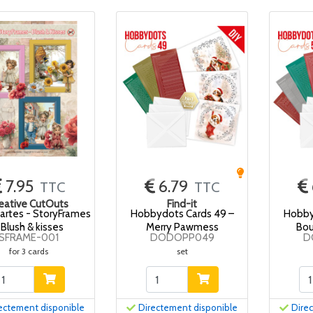
7.95
6.79
TTC
TTC
eative CutOuts
Find-it
cartes - StoryFrames
Hobbydots Cards 49 –
Hobby
 Blush & kisses
Merry Pawmess
Bou
SFRAME-001
DODOPP049
D
for 3 cards
set
ectement disponible
Directement disponible
Dire