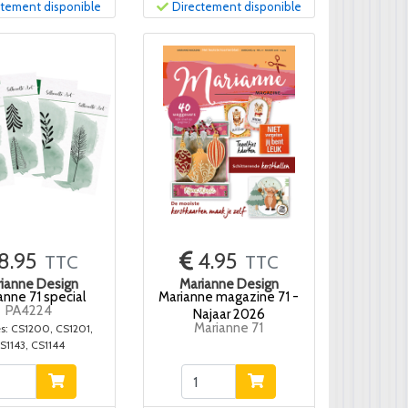
ctement disponible
Directement disponible
8.95
4.95
TTC
TTC
ianne Design
Marianne Design
anne 71 special
Marianne magazine 71 -
PA4224
Najaar 2026
Marianne 71
es: CS1200, CS1201,
S1143, CS1144