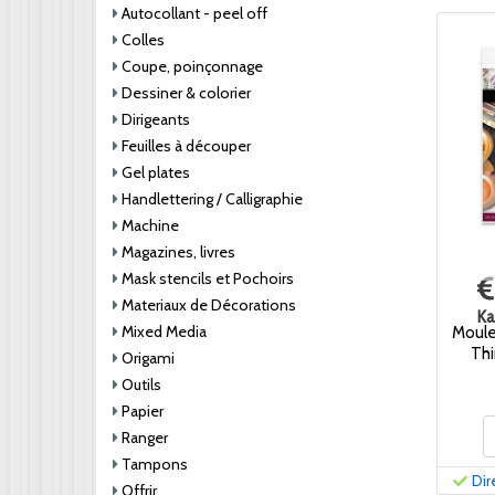
Autocollant - peel off
Colles
Coupe, poinçonnage
Dessiner & colorier
Dirigeants
Feuilles à découper
Gel plates
Handlettering / Calligraphie
Machine
Magazines, livres
Mask stencils et Pochoirs
Materiaux de Décorations
Ka
Mixed Media
Moule 
Thi
Origami
Outils
Papier
Ranger
Tampons
Dir
Offrir