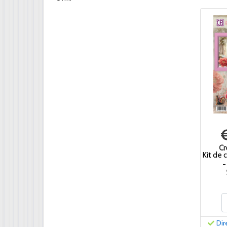
Cr
Kit de 
-
Dir