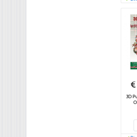
3D P
O