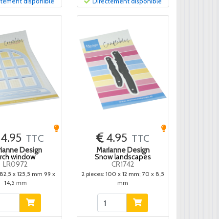
ctement disponible
Directement disponible
14.95
4.95
TTC
TTC
ianne Design
Marianne Design
rch window
Snow landscapes
LR0972
CR1742
 82,5 x 125,5 mm 99 x
2 pieces: 100 x 12 mm; 70 x 8,5
14,5 mm
mm