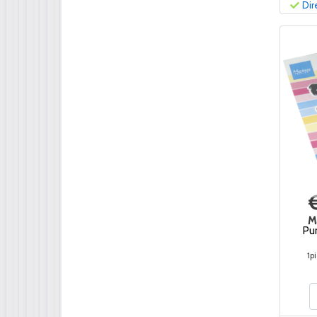
Dir
M
Pu
1p