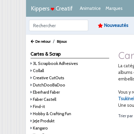
Kippers
Creatif
Animatrice
Marques
Nouveautés
De retour
Bijoux
Car
Cartes & Scrap
3L Scrapbook Adhesives
La caté
Collall
albums 
Creative CutOuts
embellis
DutchDooBaDoo
Eberhard Faber
Vous y 
Tsukine
Faber Castell
Une sour
Find-it
Hobby & Crafting Fun
Trier par
JeJe Produkt
Kangaro