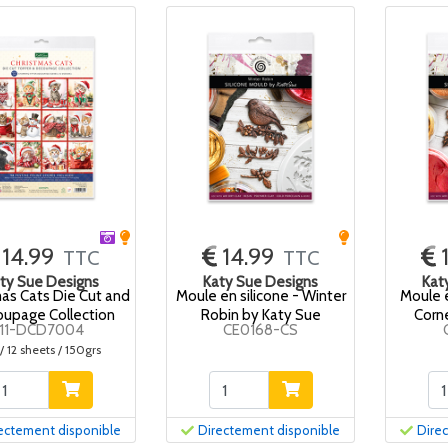
14.99
14.99
TTC
TTC
ty Sue Designs
Katy Sue Designs
Kat
mas Cats Die Cut and
Moule en silicone - Winter
Moule e
upage Collection
Robin by Katy Sue
Corn
11-DCD7004
CE0168-CS
/ 12 sheets / 150grs
ectement disponible
Directement disponible
Dire