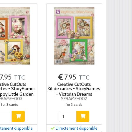
7.95
7.95
TTC
TTC
ative CutOuts
Creative CutOuts
artes - StoryFrames
Kit de cartes - StoryFrames
ppy Little Garden
- Victorian Dreams
FRAME-003
SFRAME-002
for 3 cards
for 3 cards
ctement disponible
Directement disponible