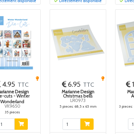
ectement disponible
Directement disponible
Dire
4.95
6.95
TTC
TTC
arianne Design
Marianne Design
Mar
e-cuts - Winter
Christmas bells
A
LR0973
Wonderland
VK9650
5 pieces: 68,5 x 65 mm
3 pieces:
35 pieces