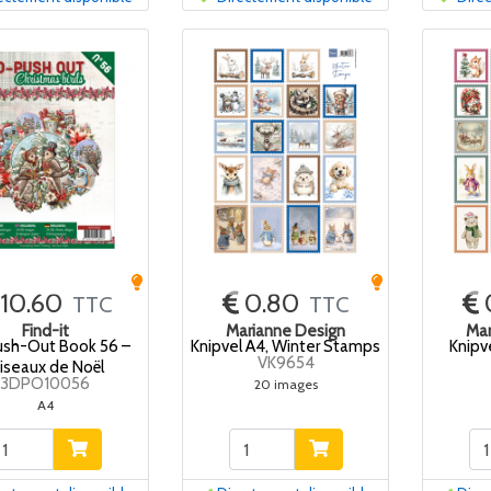
10.60
0.80
TTC
TTC
Find-it
Marianne Design
Mar
ush-Out Book 56 –
Knipvel A4, Winter Stamps
Knipv
VK9654
iseaux de Noël
3DPO10056
20 images
A4