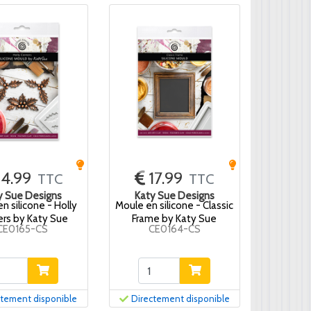
14.99
17.99
TTC
TTC
y Sue Designs
Katy Sue Designs
n silicone - Holly
Moule en silicone - Classic
ers by Katy Sue
Frame by Katy Sue
CE0165-CS
CE0164-CS
ctement disponible
Directement disponible