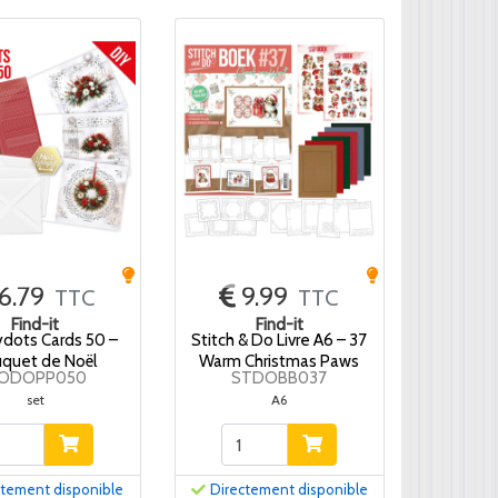
6.79
9.99
TTC
TTC
Find-it
Find-it
dots Cards 50 –
Stitch & Do Livre A6 – 37
quet de Noël
Warm Christmas Paws
ODOPP050
STDOBB037
set
A6
ctement disponible
Directement disponible