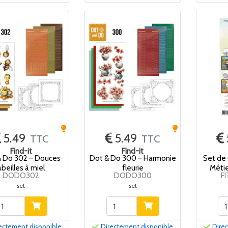
5.49
5.49
TTC
TTC
Find-it
Find-it
& Do 302 – Douces
Dot & Do 300 – Harmonie
Set de 
abeilles à miel
fleurie
Métie
DODO302
DODO300
F
set
set
ectement disponible
Directement disponible
Dire