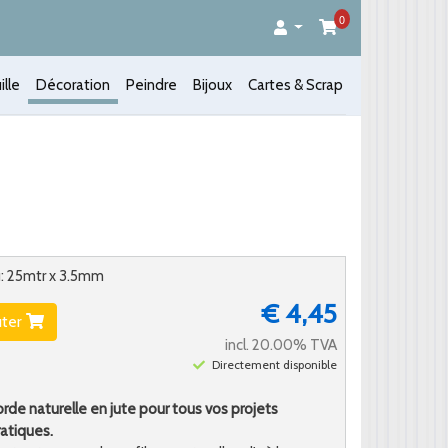
0
ille
Décoration
Peindre
Bijoux
Cartes & Scrap
u: 25mtr x 3.5mm
€ 4,45
uter
incl. 20.00% TVA
Directement disponible
orde naturelle en jute pour tous vos projets
ratiques.