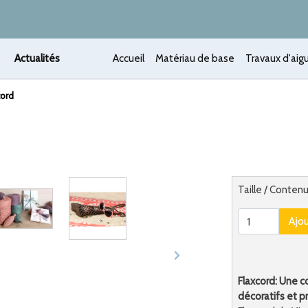
Actualités
Accueil
Matériau de base
Travaux d'aigu
cord
 /
Alternatief
Taille / Conten
Ajo
Flaxcord: Une c
décoratifs et p