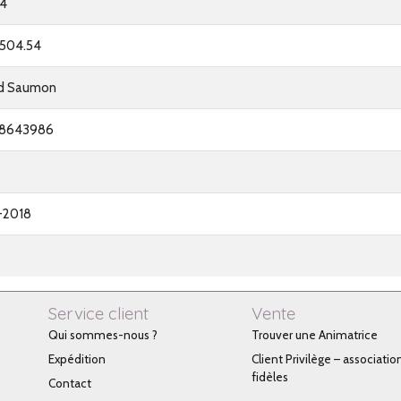
4
2504.54
rd Saumon
38643986
-2018
Service client
Vente
Qui sommes-nous ?
Trouver une Animatrice
Expédition
Client Privilège – associatio
fidèles
Contact