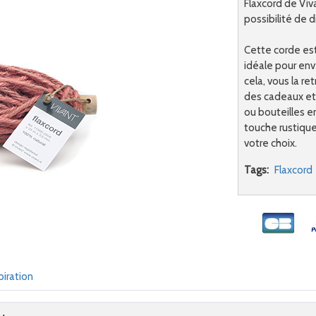
Flaxcord de Viva
possibilité de 
Cette corde est
idéale pour env
cela, vous la r
des cadeaux et 
ou bouteilles e
touche rustique
votre choix.
Tags:
Flaxcord
piration