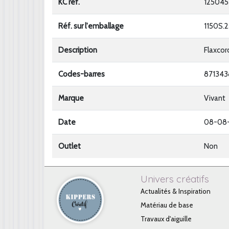
KC ref.
125045
Réf. sur l'emballage
1150S.
Description
Flaxco
Codes-barres
87134
Marque
Vivant
Date
08-08
Outlet
Non
Univers créatifs
Actualités & Inspiration
Matériau de base
Travaux d'aiguille