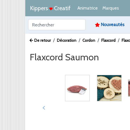
Kippers
Creatif
Animatrice
Marques
Nouveautés
De retour
Décoration
Cordon
Flaxcord
Flax
Flaxcord Saumon
Afbeelding /
Video /
PDF /
Artikeltekst