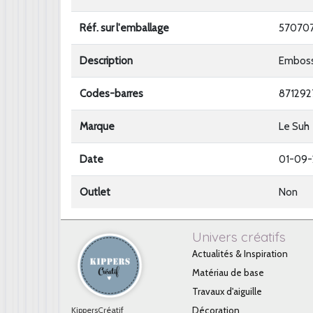
Réf. sur l'emballage
57070
Description
Emboss
Codes-barres
87129
Marque
Le Suh
Date
01-09
Outlet
Non
Univers créatifs
Actualités & Inspiration
Matériau de base
Travaux d'aiguille
KippersCréatif
Décoration