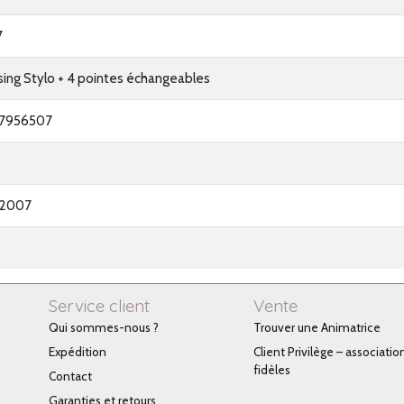
7
ing Stylo + 4 pointes échangeables
27956507
-2007
Service client
Vente
Qui sommes-nous ?
Trouver une Animatrice
Expédition
Client Privilège – associatio
fidèles
Contact
Garanties et retours