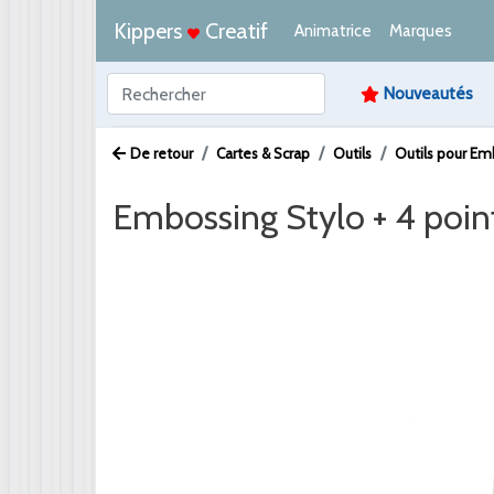
Kippers
Creatif
Animatrice
Marques
Nouveautés
De retour
Cartes & Scrap
Outils
Outils pour Em
Embossing Stylo + 4 poin
Afbeelding /
Video /
PDF /
Artikeltekst