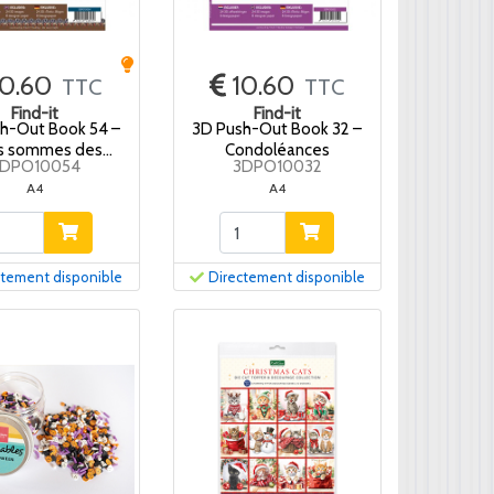
0.60
10.60
TTC
TTC
Find-it
Find-it
h-Out Book 54 –
3D Push-Out Book 32 –
s sommes des
Condoléances
3DPO10054
3DPO10032
hommes
A4
A4
ctement disponible
Directement disponible