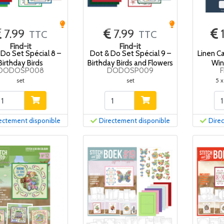
7.99
7.99
TTC
TTC
Find-it
Find-it
 Do Set Spécial 8 –
Dot & Do Set Spécial 9 –
Linen C
Birthday Birds
Birthday Birds and Flowers
Win
DODOSP008
DODOSP009
set
set
5 x
ectement disponible
Directement disponible
Dire