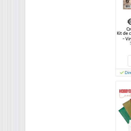
Cr
Kit de 
- V
Dir