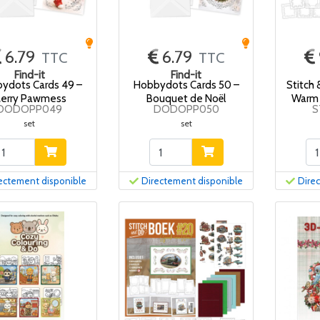
6.79
6.79
TTC
TTC
Find-it
Find-it
ydots Cards 49 –
Hobbydots Cards 50 –
Stitch 
erry Pawmess
Bouquet de Noël
Warm 
DODOPP049
DODOPP050
S
set
set
ectement disponible
Directement disponible
Dire