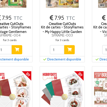
7.95
7.95
TTC
TTC
eative CutOuts
Creative CutOuts
Cre
cartes - StoryFrames
Kit de cartes - StoryFrames
Kit de c
intage Gentlemen
- My Happy Little Garden
- Vi
SFRAME-004
SFRAME-003
S
for 3 cards
for 3 cards
ectement disponible
Directement disponible
Dire