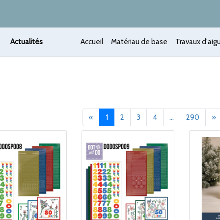
Actualités
Accueil
Matériau de base
Travaux d'aigu
Précédent
(current)
S
«
1
2
3
4
...
290
»