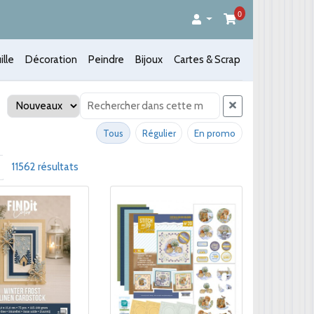
0
ille
Décoration
Peindre
Bijoux
Cartes & Scrap
Trier
Tous
Régulier
En promo
uivant
11562 résultats