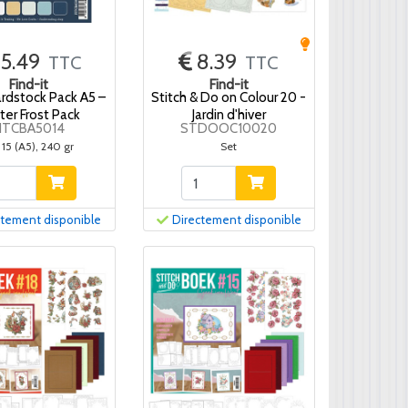
15.49
8.39
TTC
TTC
Find-it
Find-it
ardstock Pack A5 –
Stitch & Do on Colour 20 -
ter Frost Pack
Jardin d'hiver
FITCBA5014
STDOOC10020
 15 (A5), 240 gr
Set
ctement disponible
Directement disponible