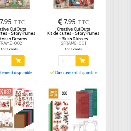
7.95
7.95
TTC
TTC
ative CutOuts
Creative CutOuts
artes - StoryFrames
Kit de cartes - StoryFrames
ctorian Dreams
- Blush & kisses
FRAME-002
SFRAME-001
for 3 cards
for 3 cards
ctement disponible
Directement disponible