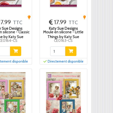
17.99
17.99
TTC
TTC
y Sue Designs
Katy Sue Designs
 silicone - Classic
Moule en silicone - Little
e by Katy Sue
Things by Katy Sue
CE0164-CS
CE0163-CS
ctement disponible
Directement disponible