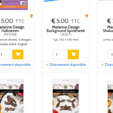
5.00
5.00
TTC
TTC
arianne Design
Marianne Design
Mar
Halloween
Background Spiderweb
Shaka
PK9198
CR1671
sercut sheets, 6 designs,
1 pc, 130 x 130 mm
a mix o
double sided, English
ectement disponible
Directement disponible
Dire