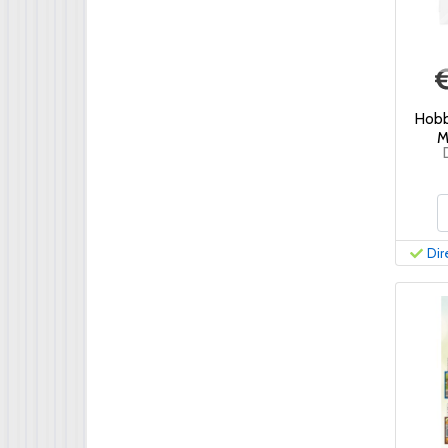
Hobb
M
Dir