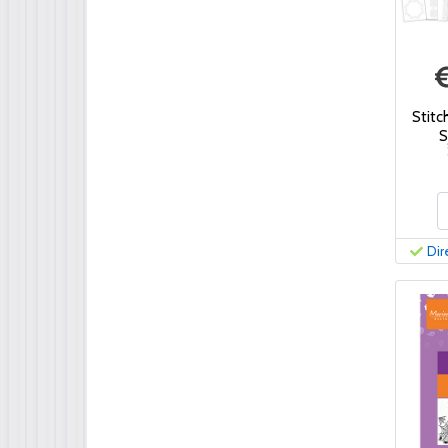
Stitc
S
Dir