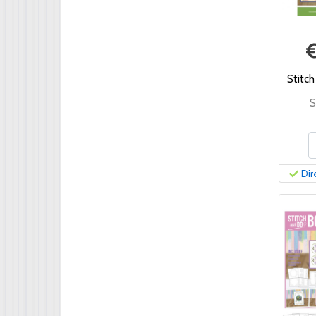
Stitch
S
Dir