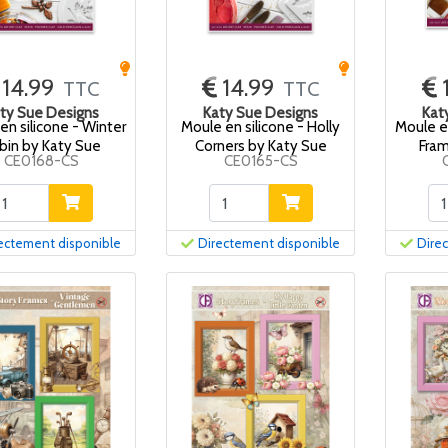
14.99
14.99
TTC
TTC
ty Sue Designs
Katy Sue Designs
Kat
en silicone - Winter
Moule en silicone - Holly
Moule en
bin by Katy Sue
Corners by Katy Sue
Fram
CE0168-CS
CE0165-CS
ectement disponible
Directement disponible
Dire