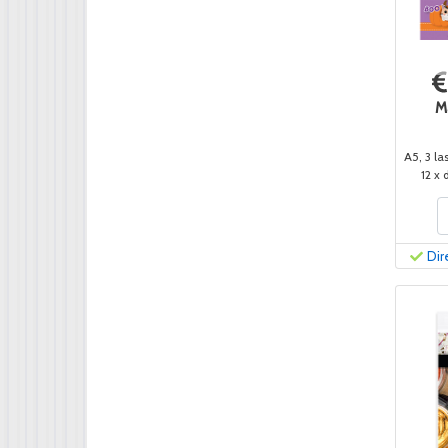
M
A5, 3 la
12 x 
Dir