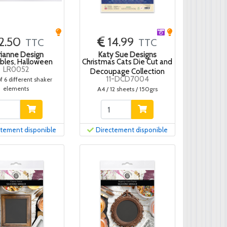
2.50
14.99
TTC
TTC
ianne Design
Katy Sue Designs
bles, Halloween
Christmas Cats Die Cut and
LR0052
Decoupage Collection
11-DCD7004
f 6 different shaker
elements
A4 / 12 sheets / 150grs
ctement disponible
Directement disponible