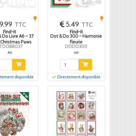
9.99
5.49
TTC
TTC
Find-it
Find-it
& Do Livre A6 – 37
Dot & Do 300 – Harmonie
Christmas Paws
fleurie
TDOBB037
DODO300
A6
set
ctement disponible
Directement disponible