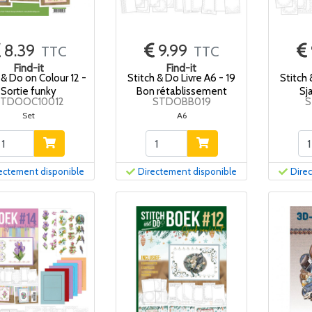
8.39
9.99
TTC
TTC
Find-it
Find-it
 & Do on Colour 12 -
Stitch & Do Livre A6 - 19
Stitch 
Sortie funky
Bon rétablissement
Sj
TDOOC10012
STDOBB019
S
Set
A6
ectement disponible
Directement disponible
Dire