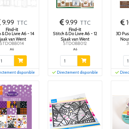
9.99
9.99
1
TTC
TTC
Find-it
Find-it
h & Do Livre A6 - 14
Stitch & Do Livre A6 - 12
3D Pus
jaak van Went
Sjaak van Went
Nou
STDOBB014
STDOBB012
A6
A6
ectement disponible
Directement disponible
Dire