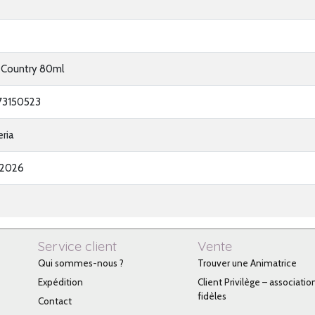
 Country 80ml
73150523
ria
-2026
Service client
Vente
Qui sommes-nous ?
Trouver une Animatrice
Expédition
Client Privilège – associatio
fidèles
Contact