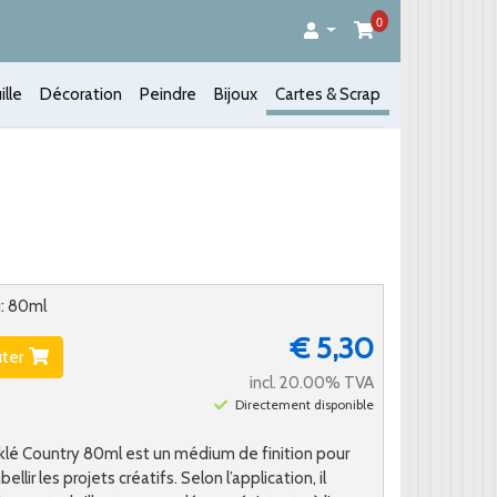
0
ille
Décoration
Peindre
Bijoux
Cartes & Scrap
u: 80ml
€ 5,30
uter
incl. 20.00% TVA
Directement disponible
klé Country 80ml est un médium de finition pour
lir les projets créatifs. Selon l’application, il