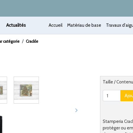
Actualités
Accueil
Matériau de base
Travaux d'aigu
r catégorie
Crackle
 /
Alternatief
Taille / Conten
Ajo
Stamperia Crac
protéger ou embel