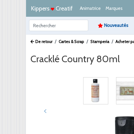
Kippers
Creatif
Animatrice
Marques
Nouveautés
De retour
Cartes & Scrap
Stamperia
Acheter pa
Cracklé Country 80ml
Afbeelding /
Video /
PDF /
Artikeltekst