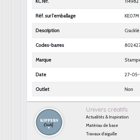
KC ref.
114982
Réf. sur l'emballage
KE07M
Description
Cracklé
Codes-barres
80242
Marque
Stampe
Date
27-05
Outlet
Non
Univers créatifs
Actualités & Inspiration
Matériau de base
Travaux d'aiguille