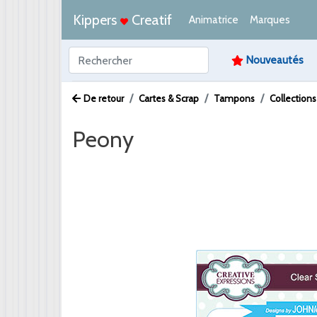
Kippers
Creatif
Animatrice
Marques
Nouveautés
De retour
Cartes & Scrap
Tampons
Collection
Peony
Afbeelding /
Video /
PDF /
Artikeltekst