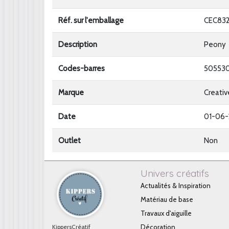
Réf. sur l'emballage
CEC83
Description
Peony
Codes-barres
505530
Marque
Creativ
Date
01-06-
Outlet
Non
Univers créatifs
Actualités & Inspiration
Matériau de base
Travaux d'aiguille
KippersCréatif
Décoration