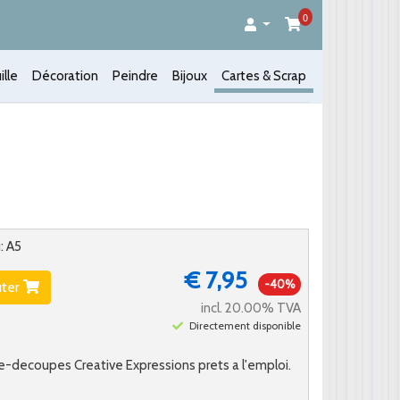
0
ille
Décoration
Peindre
Bijoux
Cartes & Scrap
: A5
€ 7,95
-40%
uter
incl. 20.00% TVA
Directement disponible
re-decoupes Creative Expressions prets a l'emploi.