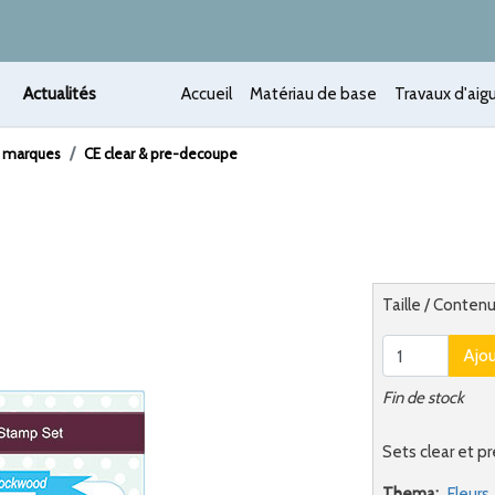
Actualités
Accueil
Matériau de base
Travaux d'aigu
s marques
CE clear & pre-decoupe
 /
Alternatief
Taille / Contenu
Ajo
Fin de stock
Sets clear et p
Thema:
Fleurs