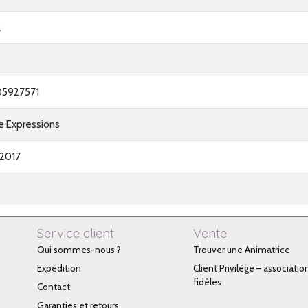
2
5927571
e Expressions
2017
Service client
Vente
Qui sommes-nous ?
Trouver une Animatrice
Expédition
Client Privilège – associatio
fidèles
Contact
Garanties et retours