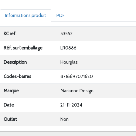
Informations produit
PDF
KC ref.
53553
Réf. sur l'emballage
LR0886
Description
Hourglas
Codes-barres
8716697071620
Marque
Marianne Design
Date
21-11-2024
Outlet
Non