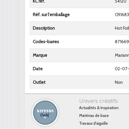
KC ref.
54120
Réf. sur l'emballage
CR1683
Description
Hot Foi
Codes-barres
871669
Marque
Marian
Date
02-07
Outlet
Non
Univers créatifs
Actualités & Inspiration
Matériau de base
Travaux d'aiguille