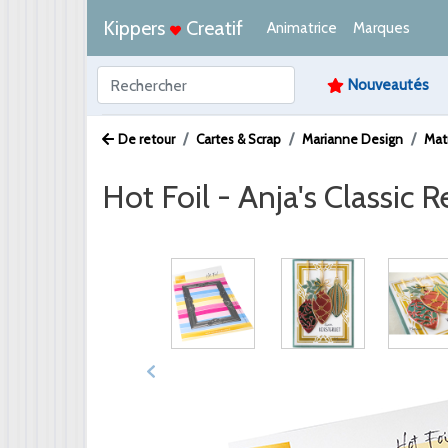
Kippers
Creatif
Animatrice
Marques
Nouveautés
De retour
Cartes & Scrap
Marianne Design
Mat
Hot Foil - Anja's Classic 
Afbeelding /
Video /
PDF /
Artikeltekst