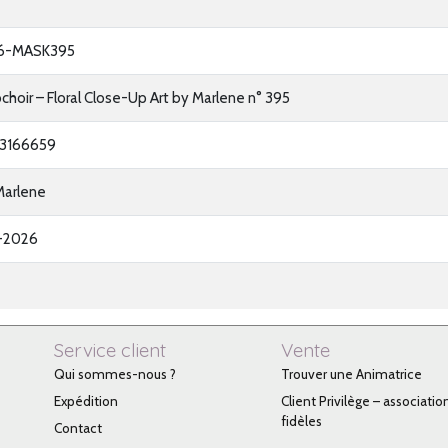
6-MASK395
hoir – Floral Close-Up Art by Marlene n° 395
3166659
Marlene
-2026
Service client
Vente
Qui sommes-nous ?
Trouver une Animatrice
Expédition
Client Privilège – associatio
fidèles
Contact