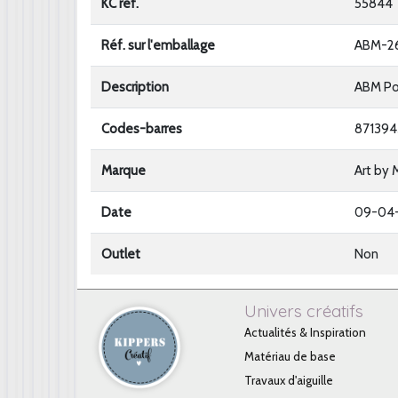
KC ref.
55844
Réf. sur l'emballage
ABM-2
Description
ABM Poc
Codes-barres
871394
Marque
Art by 
Date
09-04
Outlet
Non
Univers créatifs
Actualités & Inspiration
Matériau de base
Travaux d'aiguille