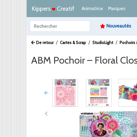
Kippers
Creatif
Animatrice
Marques
Nouveautés
De retour
Cartes & Scrap
StudioLight
Pochoirs
ABM Pochoir – Floral Clo
Afbeelding /
Video /
PDF /
Artikeltekst