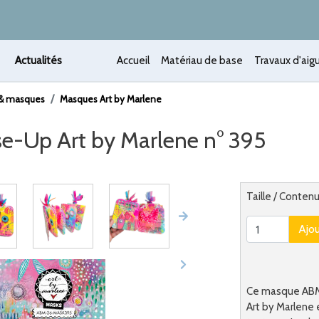
Actualités
Accueil
Matériau de base
Travaux d'aigu
 & masques
Masques Art by Marlene
se-Up Art by Marlene n° 395
 /
Alternatief
Taille / Conten
Ajo
Ce masque ABM A
Art by Marlene 