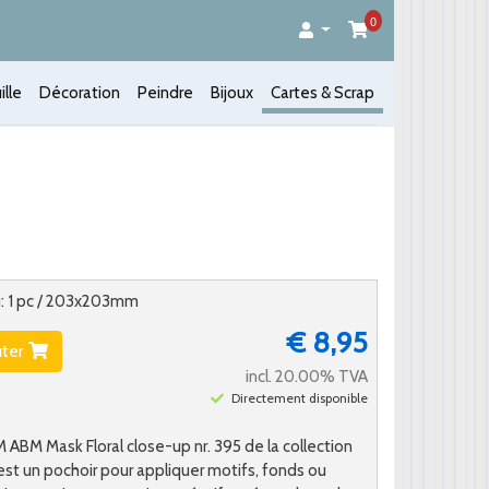
0
ille
Décoration
Peindre
Bijoux
Cartes & Scrap
u: 1 pc / 203x203mm
€ 8,95
uter
incl. 20.00% TVA
Directement disponible
BM Mask Floral close-up nr. 395 de la collection
est un pochoir pour appliquer motifs, fonds ou