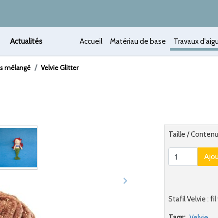
Actualités
Accueil
Matériau de base
Travaux d'aigu
as mélangé
Velvie Glitter
 /
Alternatief
Taille / Contenu
Ajo
Stafil Velvie : f
Tags:
Velvie