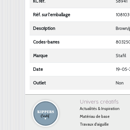
KC ref.
58941
Réf. sur l'emballage
108103
Description
Brown/
Codes-barres
80325
Marque
Stafil
Date
19-05-
Outlet
Non
Univers créatifs
Actualités & Inspiration
Matériau de base
Travaux d'aiguille