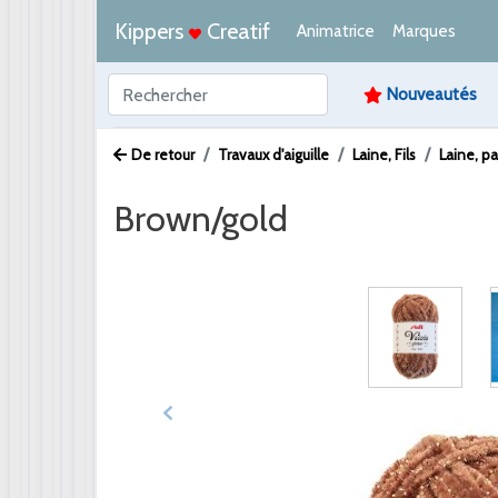
Kippers
Creatif
Animatrice
Marques
Nouveautés
De retour
Travaux d'aiguille
Laine, Fils
Laine, p
Brown/gold
Afbeelding /
Video /
PDF /
Artikeltekst