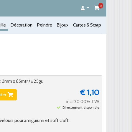
0
ille
Décoration
Peindre
Bijoux
Cartes & Scrap
: 3mm x 65mtr / ± 25gr.
€ 1,10
uter
incl. 20.00% TVA
Directement disponible
il velours pour amigurumi et soft craft.