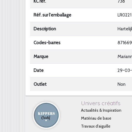
KC ref.
738
Réf. sur l'emballage
LR0221
Description
Harteli
Codes-barres
87166
Marque
Marian
Date
29-03-
Outlet
Non
Univers créatifs
Actualités & Inspiration
Matériau de base
Travaux d'aiguille