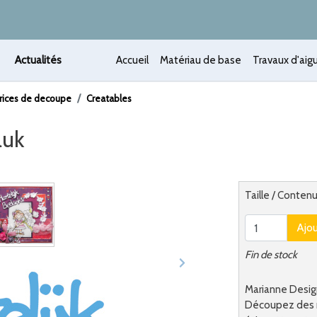
Actualités
Accueil
Matériau de base
Travaux d'aigu
rices de decoupe
Creatables
luk
 /
Alternatief
Taille / Contenu
Ajo
Fin de stock
Marianne Design
Découpez des mo