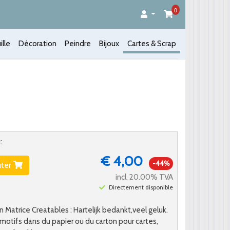
0
ille
Décoration
Peindre
Bijoux
Cartes & Scrap
:
€ 4,00
-44%
uter
incl. 20.00% TVA
Directement disponible
 Matrice Creatables : Hartelijk bedankt,veel geluk.
tifs dans du papier ou du carton pour cartes,