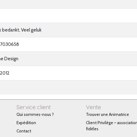
jk bedankt, Veel geluk
97030658
ne Design
2012
Service client
Vente
Qui sommes-nous ?
Trouver une Animatrice
Expédition
Client Privilège – associatio
fidèles
Contact