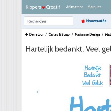
Kippers
Creatif
Animatrice
Marques
Nouveautés
De retour
Cartes & Scrap
Marianne Design
Mat
Hartelijk bedankt, Veel ge
Afbeelding /
Video /
PDF /
Artikeltekst