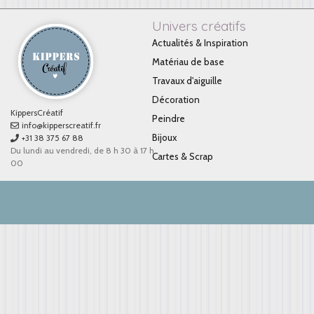
Univers créatifs
Actualités & Inspiration
Matériau de base
Travaux d'aiguille
Décoration
KippersCréatif
Peindre
info@kipperscreatif.fr
Bijoux
+31 38 375 67 88
Du lundi au vendredi, de 8 h 30 à 17 h
Cartes & Scrap
00