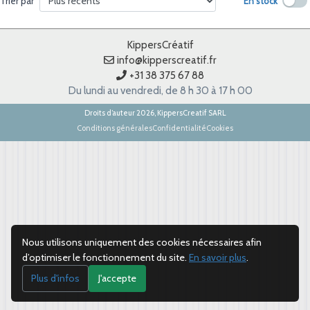
En stock
Trier par
KippersCréatif
info@kipperscreatif.fr
+31 38 375 67 88
Du lundi au vendredi, de 8 h 30 à 17 h 00
Droits d’auteur 2026, KippersCreatif SARL
Conditions générales
Confidentialité
Cookies
Nous utilisons uniquement des cookies nécessaires afin
d’optimiser le fonctionnement du site.
En savoir plus
.
Plus d'infos
J'accepte