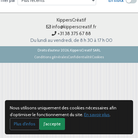
En stock
Trier par
KippersCréatif
info@kipperscreatif.fr
+31 38 375 67 88
Du lundi au vendredi, de 8 h 30 à 17 h 00
Droits d’auteur 2026, KippersCreatif SARL
Conditions générales
Confidentialité
Cookies
Nous utilisons uniquement des cookies nécessaires afin
d’optimiser le fonctionnement du site.
En savoir plus
.
Plus d'infos
J'accepte